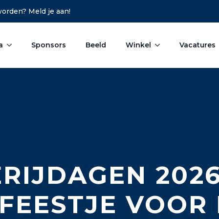
 worden? Meld je aan!
a
Sponsors
Beeld
Winkel
Vacatures
ERIJDAGEN 2026
FEESTJE VOOR 