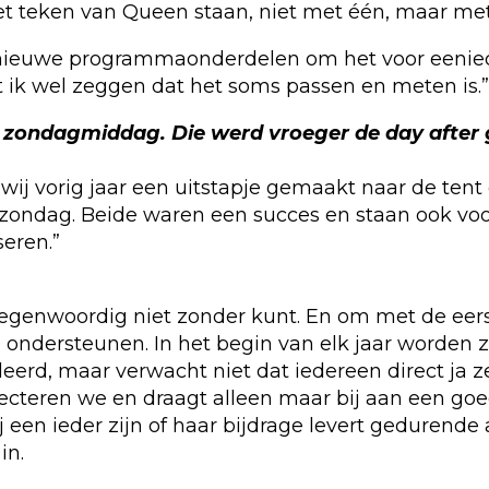
et teken van Queen staan, niet met één, maar met
nieuwe programmaonderdelen om het voor eeniede
et ik wel zeggen dat het soms passen en meten is.”
 de zondagmiddag. Die werd vroeger de day af
wij vorig jaar een uitstapje gemaakt naar de ten
 zondag. Beide waren een succes en staan ook vo
eren.”
tegenwoordig niet zonder kunt. En om met de eerst
e ondersteunen. In het begin van elk jaar worden
rd, maar verwacht niet dat iedereen direct ja ze
ecteren we en draagt alleen maar bij aan een g
rbij een ieder zijn of haar bijdrage levert geduren
in.