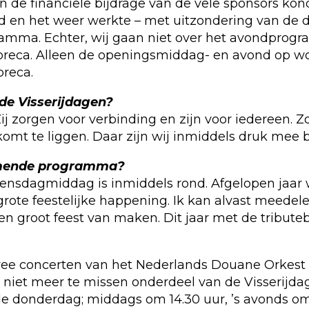
 financiële bijdrage van de vele sponsors kond
 en het weer werkte – met uitzondering van de
gramma. Echter, wij gaan niet over het avondprog
oreca. Alleen de openingsmiddag- en avond op w
reca.
de Visserijdagen?
Zij zorgen voor verbinding en zijn voor iedereen.
komt te liggen. Daar zijn wij inmiddels druk mee be
komende programma?
ensdagmiddag is inmiddels rond. Afgelopen jaar
te feestelijke happening. Ik kan alvast meedele
en groot feest van maken. Dit jaar met de tribu
r twee concerten van het Nederlands Douane Orke
n niet meer te missen onderdeel van de Visserijda
de donderdag; middags om 14.30 uur, ’s avonds om