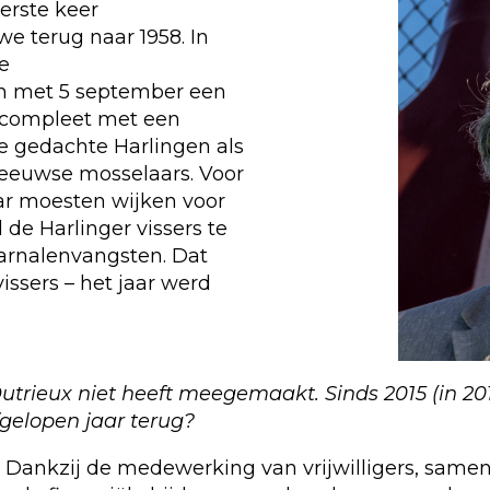
eerste keer
e terug naar 1958. In
ke
n met 5 september een
 compleet met een
e gedachte Harlingen als
Zeeuwse mosselaars. Voor
aar moesten wijken voor
 de Harlinger vissers te
rnalenvangsten. Dat
issers – het jaar werd
trieux niet heeft meegemaakt. Sinds 2015 (in 2014 
fgelopen jaar terug?
jn. Dankzij de medewerking van vrijwilligers, sam