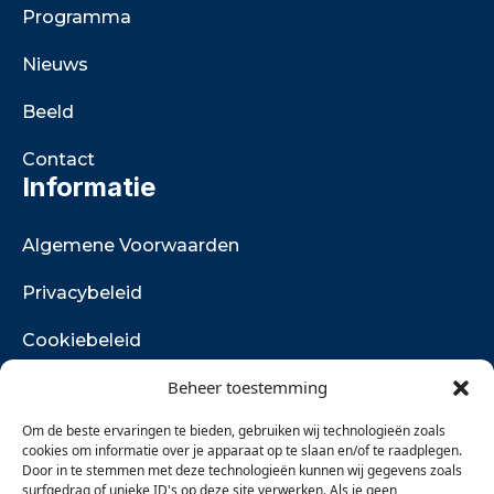
Programma
Nieuws
Beeld
Contact
Informatie
Algemene Voorwaarden
Privacybeleid
Cookiebeleid
Beheer toestemming
Retourbeleid
Om de beste ervaringen te bieden, gebruiken wij technologieën zoals
Vacatures
cookies om informatie over je apparaat op te slaan en/of te raadplegen.
Contact
Door in te stemmen met deze technologieën kunnen wij gegevens zoals
surfgedrag of unieke ID's op deze site verwerken. Als je geen