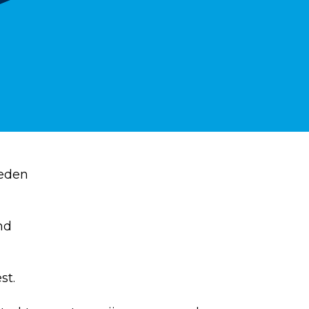
leden
nd
st.