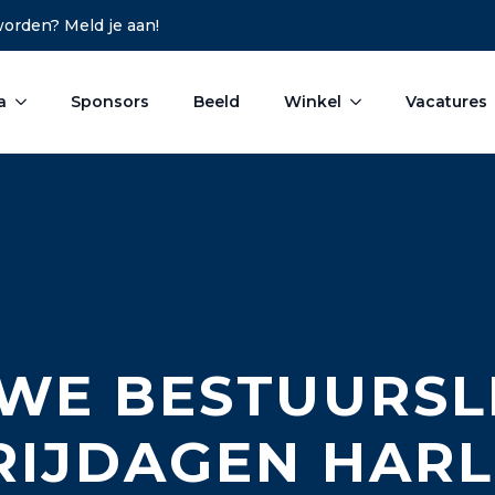
 worden? Meld je aan!
a
Sponsors
Beeld
Winkel
Vacatures
WE BESTUURS
RIJDAGEN HAR