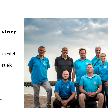
.l.n.r.):
uurslid
istiek
id
ie