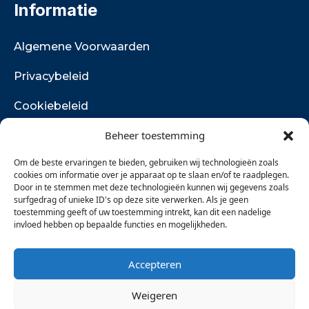
Informatie
Algemene Voorwaarden
Privacybeleid
Cookiebeleid
Beheer toestemming
Retourbeleid
Om de beste ervaringen te bieden, gebruiken wij technologieën zoals
Vacatures
cookies om informatie over je apparaat op te slaan en/of te raadplegen.
Contact
Door in te stemmen met deze technologieën kunnen wij gegevens zoals
surfgedrag of unieke ID's op deze site verwerken. Als je geen
toestemming geeft of uw toestemming intrekt, kan dit een nadelige
E-mail:
invloed hebben op bepaalde functies en mogelijkheden.
info@visserijdagenharlingen.nl
Postadres:
Accepteren
Postbus 132
8860 AC Harlingen
Weigeren